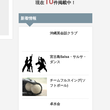
10
現在
件掲載中！
新着情報
沖縄英会話クラブ
宮古島Salsa・サルサ・
ダンス
チームフルスイング(ソ
フトボール)
卓水会