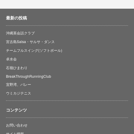
最新の投稿
沖縄英会話クラブ
宮古島Salsa・サルサ・ダンス
チームフルスイング(ソフトボール)
卓水会
石嶺ひまわり
BreakThroughRunningClub
宜野湾、バレー
ウミカジテニス
コンテンツ
お問い合わせ
サイト情報