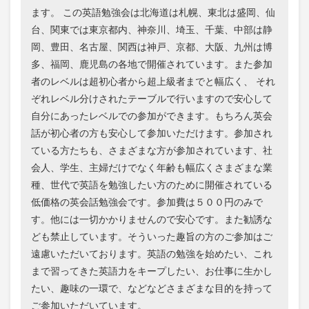
ます。 この英語勉強会は北海道は札幌、東北は盛岡、仙
台、関東では東京都内、神奈川、埼玉、千葉、中部は静
岡、豊田、名古屋、関西は神戸、京都、大阪、九州は博
多、福岡、鹿児島の各地で開催されています。また参加
者のレベルは超初心者から超上級者までと幅広く、 それ
ぞれレベル分けされたテーブルで行いますので安心して
自分にあったレベルでの参加ができます。もちろん英会
話が初心者の方も安心して参加いただけます。参加され
ている方たちも、さまざまな方が参加されています、社
会人、学生、主婦だけでなく年齢も幅広くさまざまな業
種、世代で英語を勉強したい方のために開催されている
低価格の英会話勉強会です。参加費は５００円のみで
す。他には一切かかりませんので安心です。また勧誘な
ども禁止しています。そういった趣旨の方のご参加はご
遠慮いただいております。英語の勉強を始めたい、これ
まで習ってきた英語力をキープしたい、お仕事に生かし
たい、趣味の一環で、などなどさまざまな目的を持って
ご参加いただいています。