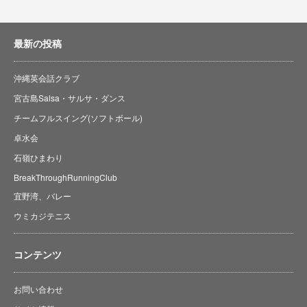
最新の投稿
沖縄英会話クラブ
宮古島Salsa・サルサ・ダンス
チームフルスイング(ソフトボール)
卓水会
石嶺ひまわり
BreakThroughRunningClub
宜野湾、バレー
ウミカジテニス
コンテンツ
お問い合わせ