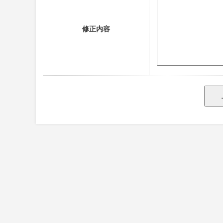
修正内容
Alternative: