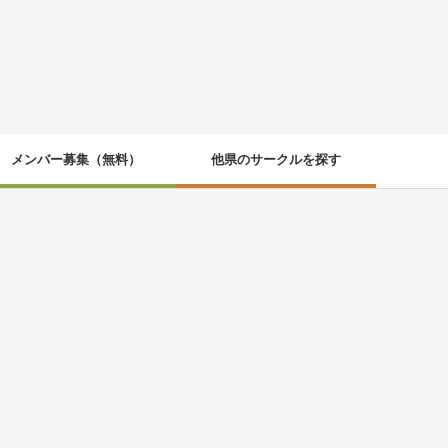
メンバー募集（無料）
他県のサークルを探す