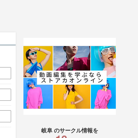
岐阜 のサークル情報を