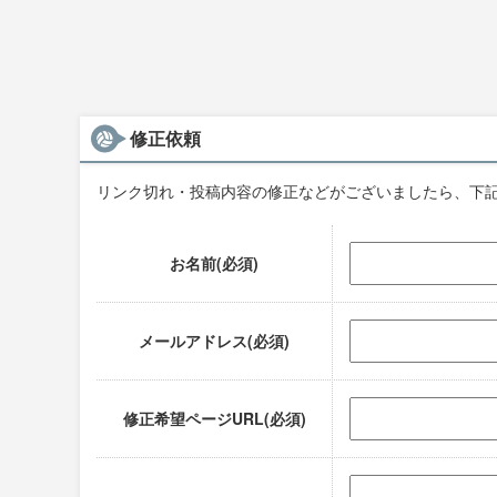
修正依頼
リンク切れ・投稿内容の修正などがございましたら、下
お名前(必須)
メールアドレス(必須)
修正希望ページURL(必須)