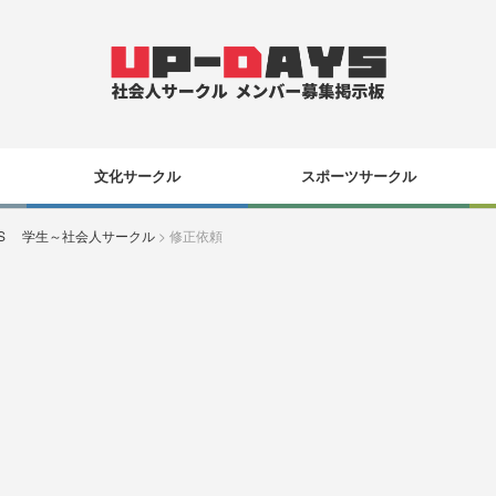
文化サークル
スポーツサークル
YS 学生～社会人サークル
>
修正依頼