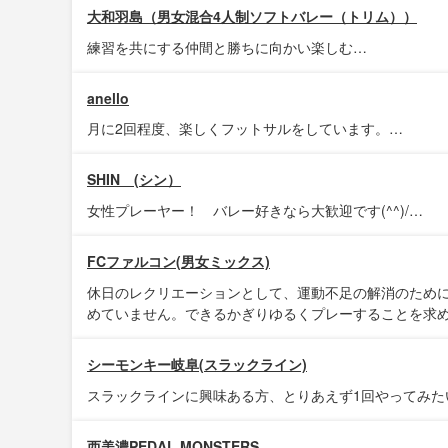
大和羽島（男女混合4人制ソフトバレー（トリム））
練習を共にする仲間と勝ちに向かい楽しむ…
anello
月に2回程度、楽しくフットサルをしています。…
SHIN (シン）
女性プレーヤー！ バレー好きなら大歓迎です(^^)/…
FCファルコン(男女ミックス)
休日のレクリエーションとして、運動不足の解消のため
めていません。できるかぎりゆるくプレーすることを求
シーモンキー岐阜(スラックライン)
スラックラインに興味ある方、とりあえず1回やってみた
西美濃PEDAL MONSTERS