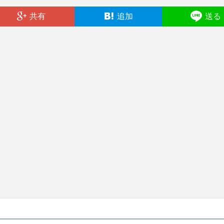
共有
追加
送る