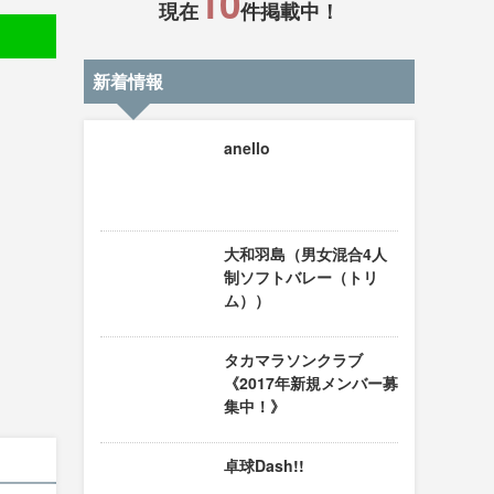
10
現在
件掲載中！
新着情報
anello
大和羽島（男女混合4人
制ソフトバレー（トリ
ム））
タカマラソンクラブ
《2017年新規メンバー募
集中！》
卓球Dash!!