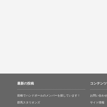
最新の投稿
コンテンツ
前橋でハンドボールのメンバーを探しています！
お問い合わ
群馬スタリオンズ
サイト情報