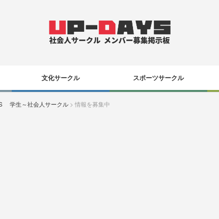
文化サークル
スポーツサークル
YS 学生～社会人サークル
>
情報を募集中