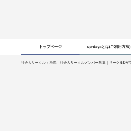
トップページ
up-daysとは(ご利用方法)
社会人サークル
>
群馬 社会人サークルメンバー募集｜サークルDA