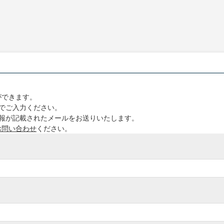
ができます。
でご入力ください。
報が記載されたメールをお送りいたします。
お問い合わせ
ください。