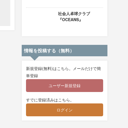
社会人卓球クラブ
『OCEANS』
情報を投稿する（無料）
新規登録(無料)はこちら。メールだけで簡
単登録
ユーザー新規登録
すでに登録済みはこちら。
ログイン