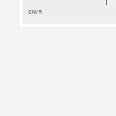
*
必須項目