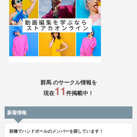
群馬 のサークル情報を
11
現在
件掲載中！
新着情報
前橋でハンドボールのメンバーを探しています！