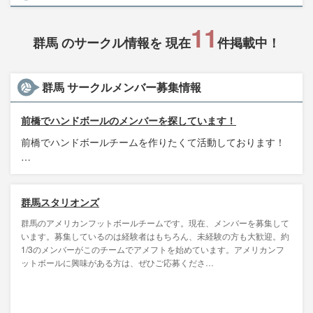
11
群馬 のサークル情報を 現在
件掲載中！
群馬 サークルメンバー募集情報
前橋でハンドボールのメンバーを探しています！
前橋でハンドボールチームを作りたくて活動しております！
…
群馬スタリオンズ
群馬のアメリカンフットボールチームです。現在、メンバーを募集して
います。募集しているのは経験者はもちろん、未経験の方も大歓迎。約
1/3のメンバーがこのチームでアメフトを始めています。アメリカンフ
ットボールに興味がある方は、ぜひご応募くださ…