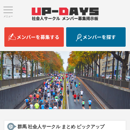
メニュー
群馬 社会人サークル まとめ ピックアップ