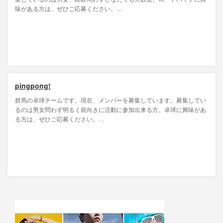
味がある方は、ぜひご応募ください。…
pingpong!
群馬の卓球チームです。現在、メンバーを募集しています。募集してい
るのは男女問わず明るく前向きに活動に参加出来る方。卓球に興味があ
る方は、ぜひご応募ください。…