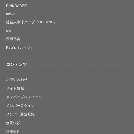
PINKRABBIT
active
社会人卓球クラブ『OCEANS』
smile
疾風迅雷
Katz’s（カッツ）
コンテンツ
お問い合わせ
サイト情報
メンバープロフィール
メンバーログイン
メンバー新規登録
修正依頼
利用規約