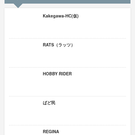
Kakegawa-HC(仮)
RATS（ラッツ）
HOBBY RIDER
ばど民
REGINA