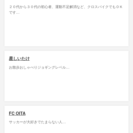
２０代から３０代の初心者、運動不足解消など、クロスバイクでもＯＫ
です…
星しいたけ
お散歩おしゃべりジョギングレベル…
FC OITA
サッカーが大好きでたまらない人…