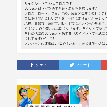
サイクルクラブ シュプロスです！
Sprossとはドイツ語で新芽・若葉を意味します♪
クロス、ロード、男女、年齢、経験関係無く楽しく走れる
自転車仲間が欲しいアナタ！一緒に走りませんか？＼(^o
現在、高知市、須崎市、四万十市にメンバーが居ます、こ
す！)点と点が繋がれば線になります、そうやって拡げてい
それに他県のSprossと連係で各地のイベントで一
にしてます( v^-゜)♪
メンバーとの連絡はLINEで行います、参加希望の方はLI
シェア
ツイート