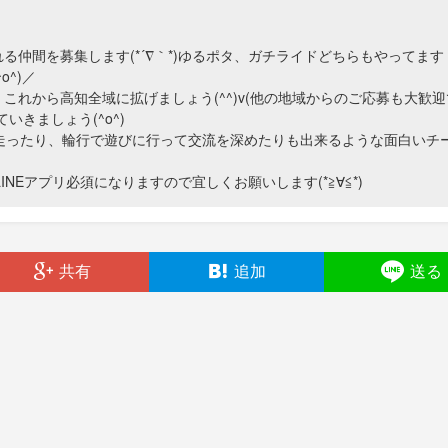
仲間を募集します(*´∇｀*)ゆるポタ、ガチライドどちらもやってます
^)／
れから高知全域に拡げましょう(^^)v(他の地域からのご応募も大歓迎
きましょう(^o^)
緒に走ったり、輪行で遊びに行って交流を深めたりも出来るような面白いチ
NEアプリ必須になりますので宜しくお願いします(*≧∀≦*)
共有
追加
送る