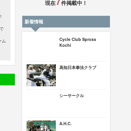
7
現在
件掲載中！
！
新着情報
で
Cycle Club Spross
ーム
Kochi
高知日本拳法クラブ
シーサークル
A.H.C.