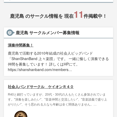
11
鹿児島 のサークル情報を 現在
件掲載中！
鹿児島 サークルメンバー募集情報
演奏仲間募集！
鹿児島で活動する2010年結成の社会人ビッグバンド
「ShanShanBand 上々楽団」です。 一緒に愉しく演奏できる
仲間を募集しています！ 詳しくはHPにて。
https://shanshanband.com/members…
社会人バンドサークル ケイオンＲ４０
R40と銘打っていますが、20代・30代の人もたくさん参加されていま
す。"演奏を楽しみたい"、"音楽仲間と交流したい"、"音楽談義で盛り上
がりたい"、そう思われる人なら年齢は全く関係ありません。…